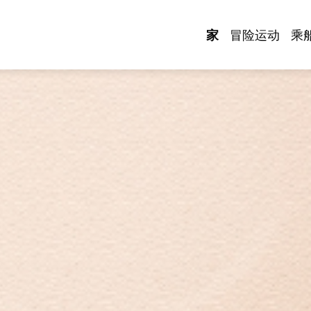
家
冒险运动
乘