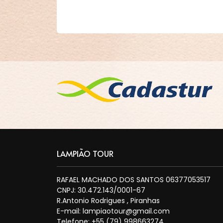
LAMPIÃO TOUR
RAFAEL MACHADO DOS SANTOS 06377053517
CNPJ: 30.472.143/0001-67
R.Antonio Rodrigues , Piranhas
E-mail:
lampiaotour@gmail.com
Telefone: +55 (79) 998663274