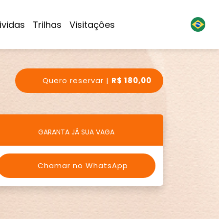
ividas
Trilhas
Visitaçôes
Quero reservar |
R$ 180,00
GARANTA JÁ SUA VAGA
Chamar no WhatsApp