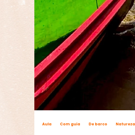
Aula
Com guia
De barco
Natureza