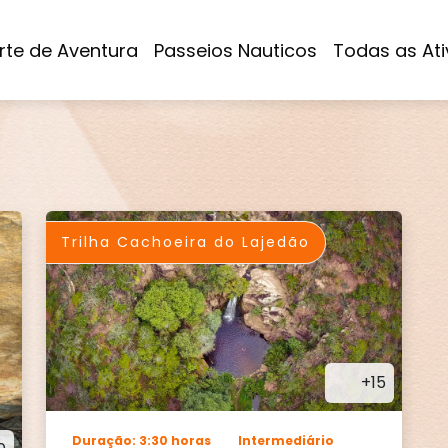
rte de Aventura
Passeios Nauticos
Todas as Ati
Trilha Cachoeira do Lajedão
+15
Duração: 3:30 horas
Intermediário