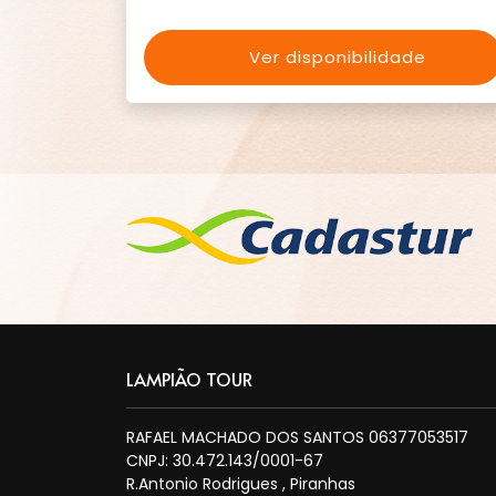
Ver disponibilidade
LAMPIÃO TOUR
RAFAEL MACHADO DOS SANTOS 06377053517
CNPJ: 30.472.143/0001-67
R.Antonio Rodrigues , Piranhas