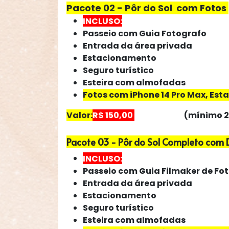
Pacote 02 - Pôr do Sol com Fotos
INCLUSO:
Passeio com Guia
Fotografo
Entrada da área privada
Estacionamento
Seguro turístico
Esteira com almofadas
Fotos com iPhone 14 Pro Max, Est
Valor:
R$ 150,00
por pessoa
(mínimo 2
Pacote 03 - Pôr do Sol Completo com D
INCLUSO:
Passeio com Guia Filmaker de Fot
Entrada da área privada
Estacionamento
Seguro turístico
Esteira com almofadas