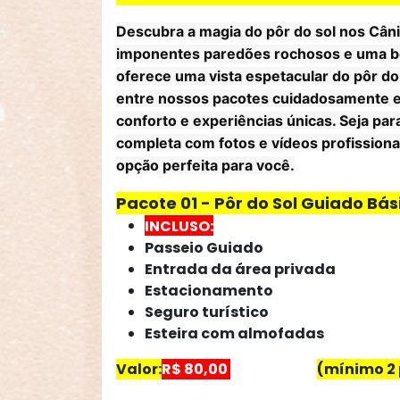
Descubra a magia do pôr do sol nos
Cân
imponentes paredões rochosos e uma bele
oferece uma vista espetacular do pôr do
entre nossos pacotes cuidadosamente el
conforto e experiências únicas. Seja pa
completa com fotos e vídeos profissiona
opção perfeita para você.
Pacote 01 - Pôr do Sol Guiado Bá
INCLUSO:
Passeio Guiado
Entrada da área privada
Estacionamento
Seguro turístico
Esteira com almofadas
Valor:
(mínimo 2
R$ 80,00
por pessoa