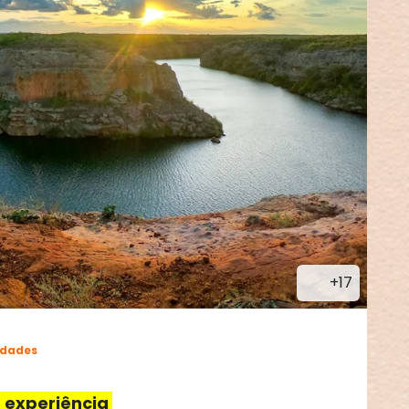
+17
idades
a experiência