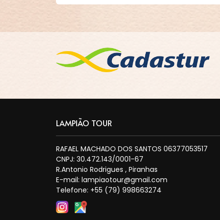
LAMPIÃO TOUR
RAFAEL MACHADO DOS SANTOS 06377053517
CNPJ: 30.472.143/0001-67
R.Antonio Rodrigues , Piranhas
E-mail:
lampiaotour@gmail.com
Telefone: +55 (79) 998663274