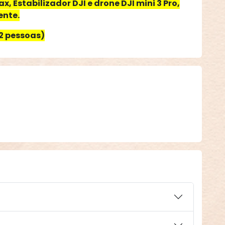
ax, Estabilizador
DJI
e drone
DJI
mini 3 Pro,
ente.
2 pessoas)