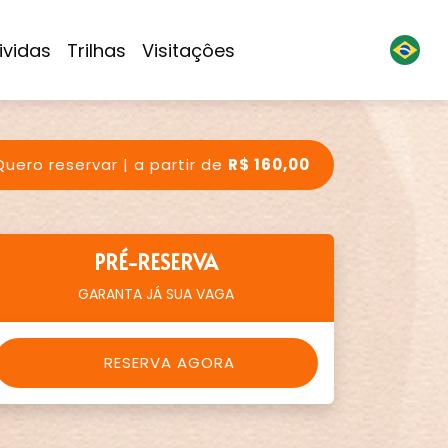
ividas
Trilhas
Visitaçôes
uero reservar | a partir de
R$ 160,00
PRÉ-RESERVA
GARANTA JÁ SUA VAGA
RESERVA AGORA