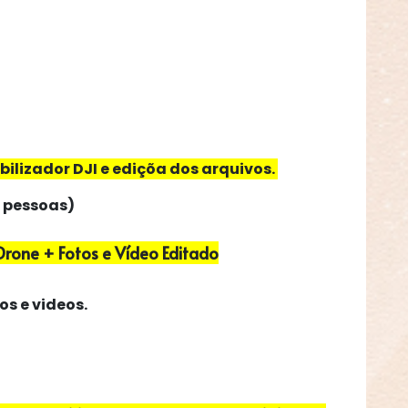
abilizador
DJI e
ediçõa dos arquivos.
 pessoas)
rone + Fotos e Vídeo Editado
os e videos.