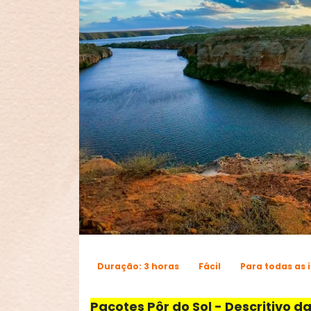
Duração: 3 horas
Fácil
Para todas as 
Pacotes Pôr do Sol -
Descritivo d