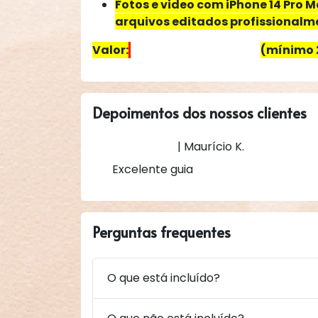
Fotos e video com iPhone 14 Pro M
arquivos editados profissionalm
Valor:
(mínimo 
R$ 250,00 por pessoa
Depoimentos dos nossos clientes
| Maurício K.
Excelente guia
Perguntas frequentes
O que está incluído?