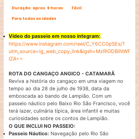
Duração: aprox. 6 horas
Fácil
Para todas as idades
Vídeo do passeio em nosso integram:
https://www.instagram.com/reel/C_Y6CC0pSEs/?
utm_source=ig_web_copy_link&igsh=MzRlODBiNWF
lZA==
ROTA DO CANGAÇO ANGICO - CATAMARÃ
Reviva a história do cangaço em uma viagem no
tempo ao dia 28 de julho de 1938, data da
emboscada ao bando de Lampião. Com um
passeio náutico pelo Baixo Rio São Francisco, você
terá lazer, culinária típica, área infantil e muitas
curiosidades sobre os contos de Lampião.
O QUE INCLUI NO PASSEIO:
Passeio Náutico:
Navegação pelo Rio São