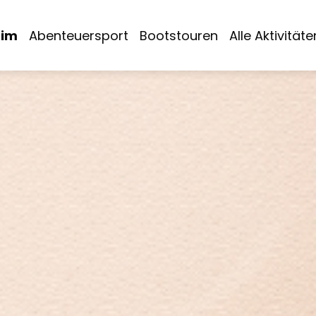
im
Abenteuersport
Bootstouren
Alle Aktivitäte