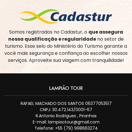
Somos registrados no Cadastur, o
que assegura
nossa qualificação e regularidade
no setor de
turismo. Esse selo do Ministério do Turismo garante a
você mais segurança e confiança ao escolher nossos
serviços. Aproveite sua viagem com tranquilidade!
LAMPIÃO TOUR
RAFAEL MACHADO DOS SANTOS 06377053517
CNPJ: 30.472.143/0001-67
R.Antonio Rodrigues , Piranhas
E-mail:
lampiaotour@gmail.com
Telefone: +55 (79) 998663274