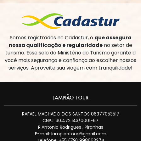
Somos registrados no Cadastur, o
que assegura
nossa qualificação e regularidade
no setor de
turismo. Esse selo do Ministério do Turismo garante a
você mais segurança e confiança ao escolher nossos
serviços. Aproveite sua viagem com tranquilidade!
LAMPIÃO TOUR
RAFAEL MACHADO DOS SANTOS 06377053517
CNPJ: 30.472.143/0001-67
R.Antonio Rodrigues , Piranhas
E-mail:
lampiaotour@gmail.com
Telefone: +55 (79) 998663274